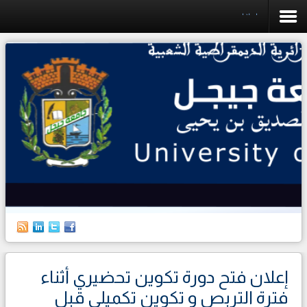
إعلانات
الرئيسية
الجامعة
الكليات
البيداغوجيا
البحث العلمي
التخطيط
العلاقات الخارجية
حياة الطالب
إعلان فتح دورة تكوين تحضيري أثناء
الطلبة الأجانب
فترة التربص و تكوين تكميلي قبل