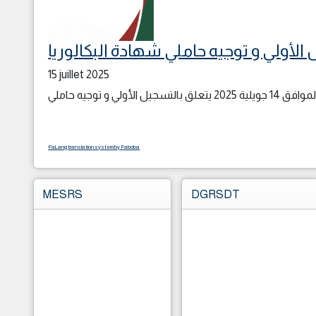
15 juillet 2025
FaLang translation system by Faboba
MESRS
DGRSDT