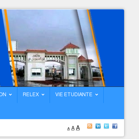
ION
RELEX
VIE ETUDIANTE
A
A
A