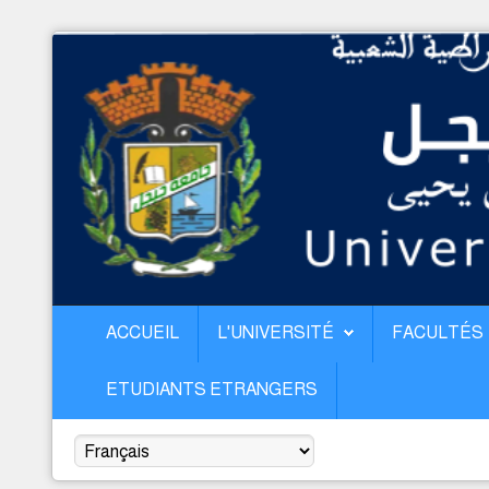
Accueil
L'Université
Facultés
Pedagogie
Recherche
Planification
ACCUEIL
L'UNIVERSITÉ
FACULTÉS
Relex
ETUDIANTS ETRANGERS
Vie Etudiante
Etudiants Etrangers