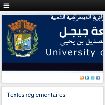
Textes réglementaires
Accueil
L'Université
Facultés
Pedagogie
Recherche
Planification
Relex
Vie Etudiante
Textes réglementaires
Etudiants Etrangers