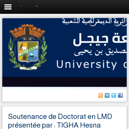
Soutenances PG
Accueil
L'Université
Facultés
Pedagogie
Recherche
Planification
Relex
Vie Etudiante
Soutenance de Doctorat en LMD
Etudiants Etrangers
présentée par : TIGHA Hesna