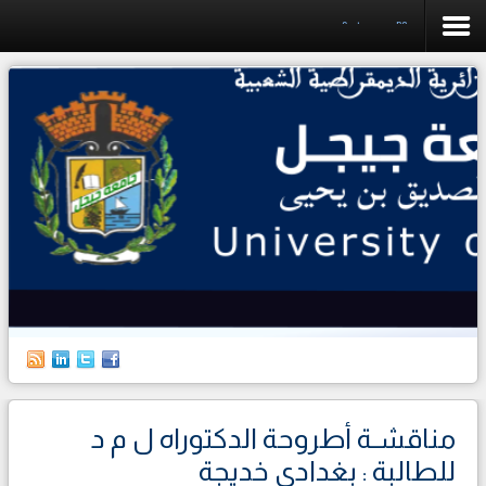
Soutenances PG
الرئيسية
الجامعة
الكليات
البيداغوجيا
البحث العلمي
التخطيط
العلاقات الخارجية
حياة الطالب
مناقشـة أطروحة الدكتوراه ل م د
الطلبة الأجانب
للطالبة : بغدادي خديجة