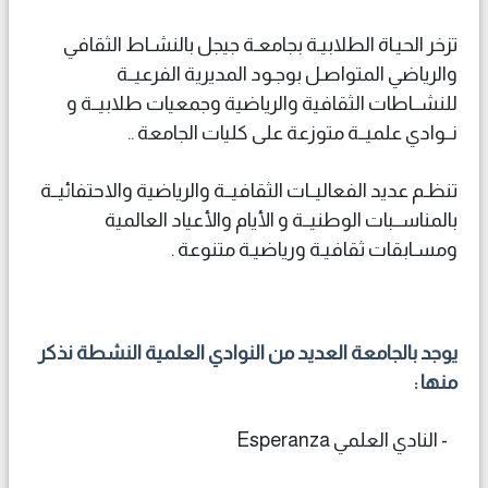
تزخر الحيـاة الطلابيـة بجامعـة جيجل بالنشـاط الثقافي
والرياضي المتواصـل بوجـود المديرية الفرعيــة
للنشــاطات الثقافية والرياضية وجمعيات طلابيــة و
نــوادي علميــة متوزعة على كليات الجامعة ..
تنظـم عديد الفعاليــات الثقافيــة والرياضية والاحتفائيــة
بالمناســبات الوطنيــة و الأيام والأعياد العالمية
ومسـابقات ثقافيـة ورياضيـة متنوعة .
يوجد بالجامعة العديد من النوادي العلمية النشطة نذكر
منها :
- النادي العلمي Esperanza