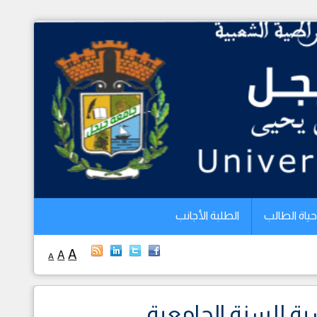
الرئيسية
الجامعة
الكليات
البيداغوجيا
البحث العلمي
التخطيط
حياة الطالب
الطلبة الأجانب
العلاقات الخارجية
A
A
A
حياة الطالب
الطلبة الأجانب
ماستر في جامعة UNMPWR الإندونيسية للسنة الجامعية