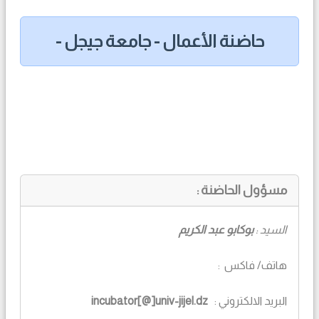
حاضنة الأعمال - جامعة جيجل -
مسؤول الحاضنة :
السيد :
بوكابو عبد الكريم
هاتف/ فاكس :
البريد الالكتروني :
incubator[@]univ-jijel.dz