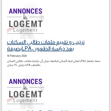
ترتيب و تقييم ملفات طالبي السكنات
بصيغةLPA بعد دراسة الطعون
16 February 2026
تعلن لجنة السكن لجامعة جيجل أن دراسة ملفات طالبي السكن LPA ( حصة جامعة
جيجل : 75 سكن LPA بالقطب...