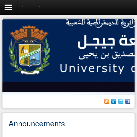
Announcements
Home
University
Faculties
Academics
Research
Forecasting & Development
RelEx
Life on Campus
Announcements
International students