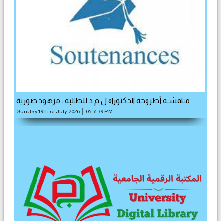
مناقشـة أطروحة الدكتوراه ل م د للطالبة : مزهود صورية
Sunday 19th of July 2026 │ 05:51:39 PM