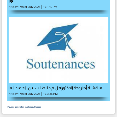
أ� …
Friday 17th of July 2026 │ 10:11:42 PM
مناقشـة أطروحة الدكتوراه ل م د للطالب : بن زايد عبد العا …
Friday 17th of July 2026 │ 10:01:36 PM
FaLang translation system by Faboba