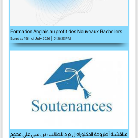
Formation Anglais au profit des Nouveaux Bacheliers
Sunday 19th of July 2026 │ 01:36:38 PM
مناقشـة أطروحة الدكتوراه ل م د للطالب : بن سي علي محمد