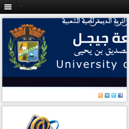
Home
Home
University
Faculties
Academics
Research
Forecasting & Development
RelEx
Life on Campus
International students