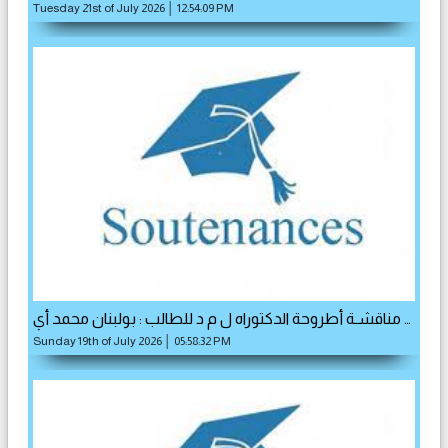
Tuesday 21st of July 2026 │ 12:54:09 PM
مناقشـة أطروحة الدكتوراه ل م د للطالب : بولبنان محمد أي …
Sunday 19th of July 2026 │ 05:58:32 PM